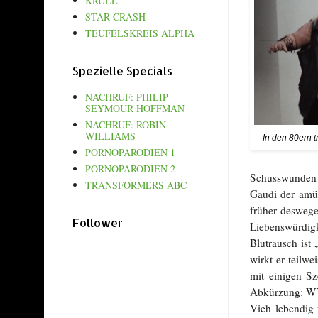
KRULL
STAR CRASH
TEUFELSKREIS ALPHA
Spezielle Specials
NACHRUF: PHILIP
SEYMOUR HOFFMAN
NACHRUF: ROBIN
WILLIAMS
In den 80ern 
PORNOPARODIEN 1
PORNOPARODIEN 2
Schusswunden s
TRANSFORMERS ABC
Gaudi der amüs
früher deswege
Follower
Liebenswürdig
Blutrausch ist
wirkt er teilw
mit einigen S
Abkürzung: W
Vieh lebendig