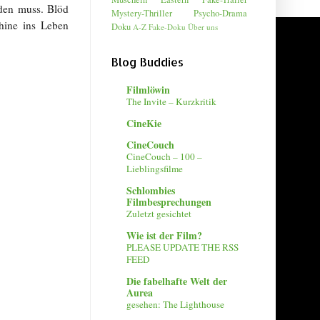
rden muss. Blöd
Mystery-Thriller
Psycho-Drama
hine ins Leben
Doku
A-Z
Fake-Doku
Über uns
Blog Buddies
Filmlöwin
The Invite – Kurzkritik
CineKie
CineCouch
CineCouch – 100 –
Lieblingsfilme
Schlombies
Filmbesprechungen
Zuletzt gesichtet
Wie ist der Film?
PLEASE UPDATE THE RSS
FEED
Die fabelhafte Welt der
Aurea
gesehen: The Lighthouse