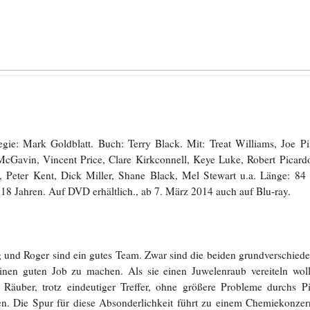
gie: Mark Goldblatt.
Buch: Terry Black. Mit: Treat Williams, Joe P
McGavin, Vincent Price, Clare Kirkconnell, Keye Luke, Robert Picard
, Peter Kent, Dick Miller, Shane Black, Mel Stewart u.a. Länge: 8
 18 Jahren. Auf DVD erhältlich., ab 7. März 2014 auch auf Blu-ray.
und Roger sind ein gutes Team. Zwar sind die beiden grundverschieden
einen guten Job zu machen. Als sie einen Juwelenraub vereiteln wol
Räuber, trotz eindeutiger Treffer, ohne größere Probleme durchs Pi
en. Die Spur für diese Absonderlichkeit führt zu einem Chemiekonze