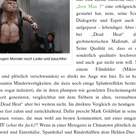
„
Iron Man 3
“ eine erfolgreic
gestartet hat, nein, seine S
Dialogwitz und Esprit auch
aufgepasst – lebendiger. Aber 
bei „Dead Heat“ de
grobmotorischen Maßstab, a
Seine Qualität ist, dass er 
sonderlich qualitativ hochwe
trugen Monster noch Leder und bauchfrei
und auch gar nicht sein will. 
einem Filmfehler (Mik
ind plötzlich verschwunden) so direkt ins Auge wie hier. Es ist ha
anten Minderwertigkeiten, die dazu noch einige Splattereffekte besitz
n sogar indiziert), die in ihren plumpen wie gestelzten Erscheinungsbi
keit generieren, vergleichbar mit dem Stöbern in alten, verstaubte
 „Dead Heat“ aber bei weitem nicht. Im direkten Vergleich zu heutigen 
eise fast zahm und zurückhaltend. Dafür prescht Mark Goldblatt in sei
zenen voraus, die man wohl am besten kommentiert, mit einer umgan
TF (
what the fuck
)?! Wenn in einer Metzgerei in Chinatown plötzlich da
 wird und Entenhälse, Spanferkel und Rinderhälften dem Helden-Duo