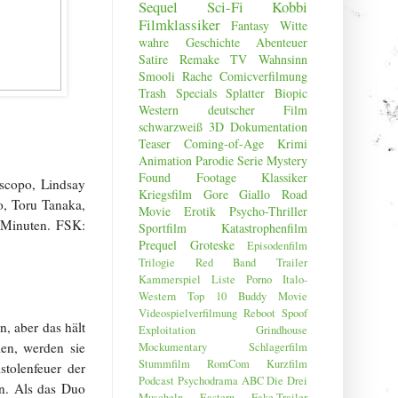
Sequel
Sci-Fi
Kobbi
Filmklassiker
Fantasy
Witte
wahre Geschichte
Abenteuer
Satire
Remake
TV Wahnsinn
Smooli
Rache
Comicverfilmung
Trash
Specials
Splatter
Biopic
Western
deutscher Film
schwarzweiß
3D
Dokumentation
Teaser
Coming-of-Age
Krimi
Animation
Parodie
Serie
Mystery
Found Footage
Klassiker
iscopo, Lindsay
Kriegsfilm
Gore
Giallo
Road
o, Toru Tanaka,
Movie
Erotik
Psycho-Thriller
4 Minuten.
FSK:
Sportfilm
Katastrophenfilm
Prequel
Groteske
Episodenfilm
Trilogie
Red Band Trailer
Kammerspiel
Liste
Porno
Italo-
Western
Top 10
Buddy Movie
Videospielverfilmung
Reboot
Spoof
, aber das hält
Exploitation
Grindhouse
len, werden sie
Mockumentary
Schlagerfilm
Stummfilm
RomCom
Kurzfilm
stolenfeuer der
Podcast
Psychodrama
ABC
Die Drei
rn. Als das Duo
Muscheln
Eastern
Fake-Trailer