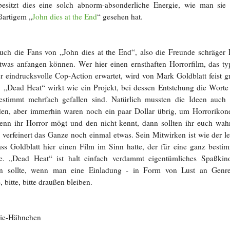
besitzt dies eine solch abnorm-absonderliche Energie, wie man sie 
ßartigem „
John dies at the End
“ gesehen hat.
uch die Fans von „John dies at the End“, also die Freunde schräger F
was anfangen können. Wer hier einen ernsthaften Horrorfilm, das t
r eindrucksvolle Cop-Action erwartet, wird von Mark Goldblatt feist g
 „Dead Heat“ wirkt wie ein Projekt, bei dessen Entstehung die Wort
bestimmt mehrfach gefallen sind. Natürlich mussten die Ideen auch
en, aber immerhin waren noch ein paar Dollar übrig, um Horrorikon
nn ihr Horror mögt und den nicht kennt, dann sollten ihr euch wah
 verfeinert das Ganze noch einmal etwas. Sein Mitwirken ist wie der le
s Goldblatt hier einen Film im Sinn hatte, der für eine ganz besti
. „Dead Heat“ ist halt einfach verdammt eigentümliches Spaßkin
n sollte, wenn man eine Einladung - in Form von Lust an Genre
 bitte, bitte draußen bleiben.
e-Hähnchen