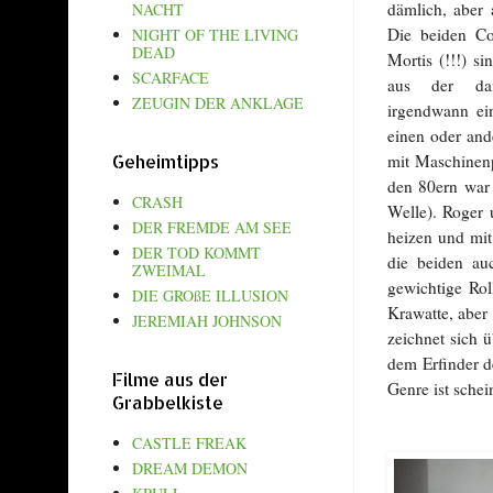
dämlich, aber
NACHT
Die beiden C
NIGHT OF THE LIVING
DEAD
Mortis (!!!) s
SCARFACE
aus der da
ZEUGIN DER ANKLAGE
irgendwann ei
einen oder and
mit Maschinenp
Geheimtipps
den 80ern war 
CRASH
Welle). Roger 
DER FREMDE AM SEE
heizen und mit
DER TOD KOMMT
die beiden au
ZWEIMAL
gewichtige Ro
DIE GROßE ILLUSION
Krawatte, aber
JEREMIAH JOHNSON
zeichnet sich 
dem Erfinder d
Filme aus der
Genre ist schei
Grabbelkiste
CASTLE FREAK
DREAM DEMON