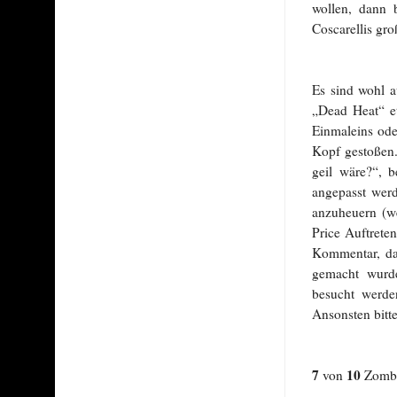
wollen, dann 
Coscarellis gro
Es sind wohl a
„Dead Heat“ et
Einmaleins ode
Kopf gestoßen.
geil wäre?“, 
angepasst werd
anzuheuern (we
Price Auftreten
Kommentar, das
gemacht wurde
besucht werde
Ansonsten bitte,
7
10
von
Zombi