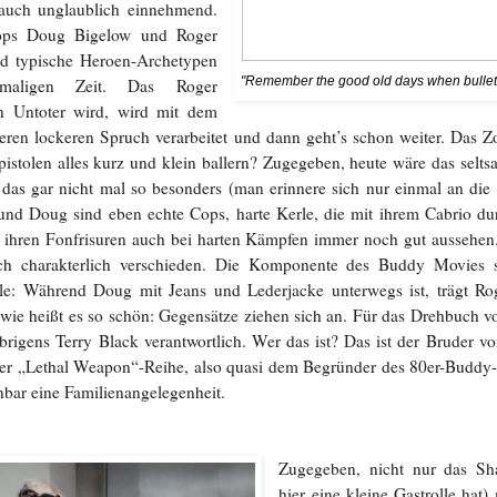
 auch unglaublich einnehmend.
ops Doug Bigelow und Roger
ind typische Heroen-Archetypen
"Remember the good old days when bullets
maligen Zeit. Das Roger
n Untoter wird, wird mit dem
eren lockeren Spruch verarbeitet und dann geht’s schon weiter. Das 
istolen alles kurz und klein ballern? Zugegeben, heute wäre das seltsa
das gar nicht mal so besonders (man erinnere sich nur einmal an di
und Doug sind eben echte Cops, harte Kerle, die mit ihrem Cabrio du
 ihren Fonfrisuren auch bei harten Kämpfen immer noch gut aussehen.
ch charakterlich verschieden. Die Komponente des Buddy Movies sp
lle: Während Doug mit Jeans und Lederjacke unterwegs ist, trägt R
 wie heißt es so schön: Gegensätze ziehen sich an. Für das Drehbuch 
übrigens Terry Black verantwortlich. Wer das ist? Das ist der Bruder v
er „Lethal Weapon“-Reihe, also quasi dem Begründer des 80er-Buddy
nbar eine Familienangelegenheit.
Zugegeben, nicht nur das Sh
hier eine kleine Gastrolle hat) 