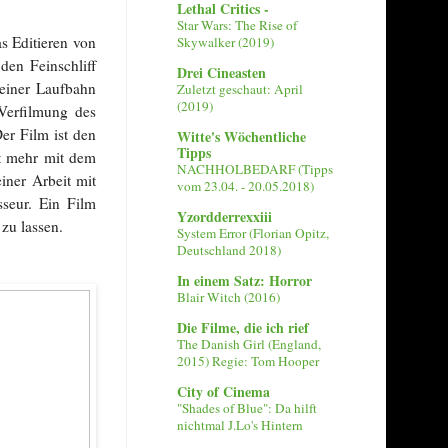
Lethal Critics -
Star Wars: The Rise of
s Editieren von
Skywalker (2019)
en Feinschliff
Drei Cineasten
seiner Laufbahn
Zuletzt geschaut: April
(2019)
 Verfilmung des
er Film ist den
Witte's Wöchentliche
Tipps
ht mehr mit dem
NACHHOLBEDARF (Tipps
iner Arbeit mit
vom 23.04. - 20.05.2018)
sseur. Ein Film
Yzordderrexxiii
zu lassen.
System Error (Florian Opitz,
Deutschland 2018)
In einem Satz: Horror
Blair Witch (2016)
Die Filme, die ich rief
The Danish Girl (England,
2015) Regie: Tom Hooper
City of Cinema
"Shades of Blue": Da hilft
nichtmal J.Lo's Hintern