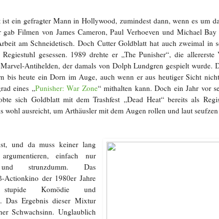
 ist ein gefragter Mann in Hollywood, zumindest dann, wenn es um da
Er gab Filmen von James Cameron, Paul Verhoeven und Michael Bay d
 Arbeit am Schneidetisch. Doch Cutter Goldblatt hat auch zweimal in 
 Regiestuhl gesessen. 1989 drehte er „The Punisher“, die allererste
Marvel-Antihelden, der damals von Dolph Lundgren gespielt wurde. D
n bis heute ein Dorn im Auge, auch wenn er aus heutiger Sicht nic
grad eines „
Punisher: War Zone
“ mithalten kann. Doch ein Jahr vor se
bte sich Goldblatt mit dem Trashfest „Dead Heat“ bereits als Regi
s wohl ausreicht, um Arthäusler mit dem Augen rollen und laut seufzen 
st, und da muss keiner lang
rgumentieren, einfach nur
t und strunzdumm. Das
-Actionkino der 1980er Jahre
f stupide Komödie und
. Das Ergebnis dieser Mixtur
cher Schwachsinn. Unglaublich