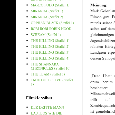
Meinung:
MARCO POLO (Staffel 1)
Mark Goldblatt
MIRANDA (Staffel 1)
Filmen gibt. 
MIRANDA (Staffel 2)
mittels seiner
ORPHAN BLACK (Staffel 1)
selbst auf dem
ROBI ROBI ROBIN HOOD
gleichnamigen 
SCREAM (Staffel 1)
Jugendschützer
THE KILLING (Staffel 1)
rabiaten Härte
THE KILLING (Staffel 2)
Lundgren erpro
THE KILLING (Staffel 3)
dessen Synopsi
THE KILLING (Staffel 4)
THE SHANNARA
CHRONICLES (Staffel 10)
THE TEAM (Staffel 1)
„Dead Heat“ i
TRUE DETECTIVE (Staffel
drum herum a
1)
bescheuer
Männerschweiß
Filmklassiker
trifft au
Zombiequatsch
DER DRITTE MANN
ist grundehrli
LAUTLOS WIE DIE