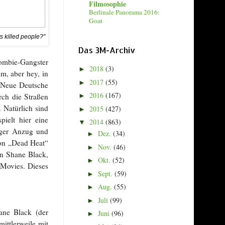
Filmosophie
Berlinale Panorama 2016:
Goat
 killed people?"
Das 3M-Archiv
Zombie-Gangster
2018
(3)
►
m, aber hey, in
2017
(55)
►
e Neue Deutsche
2016
(167)
rch die Straßen
►
 Natürlich sind
2015
(427)
►
ielt hier eine
2014
(863)
▼
oger Anzug und
Dez.
(34)
►
von „Dead Heat“
Nov.
(46)
►
on Shane Black,
Okt.
(52)
►
-Movies. Dieses
Sept.
(59)
►
Aug.
(55)
►
Juli
(99)
►
ane Black (der
Juni
(96)
►
mittlerweile mit